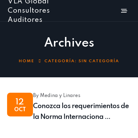
VLA Global
Consultores
Auditores
Archives
HOME
CATEGORÍA:
SIN CATEGORÍA
By Medina y Linares
12
Conozca los requerimientos de
OCT
la Norma Internaciona ...